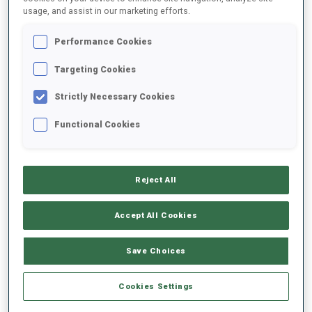
usage, and assist in our marketing efforts.
2025/2026
Performance Cookies
Targeting Cookies
Strictly Necessary Cookies
MOYENNE DE PERFORMANCE
Functional Cookies
RETARD SUR LE MEILLEUR CHRONO SKI
-
Données non disponibles
Reject All
TIR COUCHÉ
-
Accept All Cookies
Données non disponibles
TIR DEBOUT
-
Save Choices
Données non disponibles
Cookies Settings