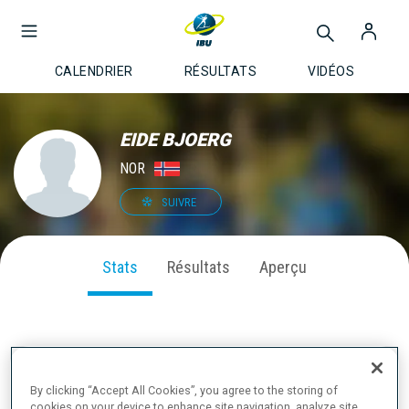
CALENDRIER
RÉSULTATS
VIDÉOS
EIDE BJOERG
NOR
SUIVRE
Stats
Résultats
Aperçu
PERFORMANCE SUR LA SAISON
By clicking “Accept All Cookies”, you agree to the storing of
cookies on your device to enhance site navigation, analyze site