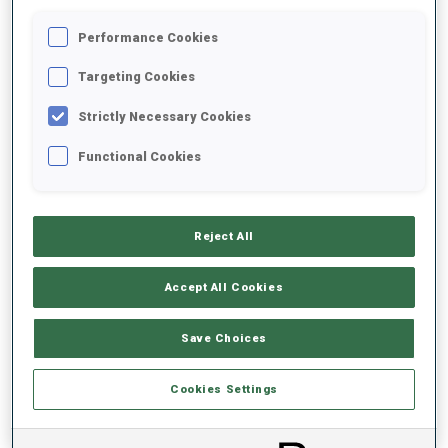
Performance Cookies
2020/2021
Targeting Cookies
Strictly Necessary Cookies
MOYENNE DE PERFORMANCE
Functional Cookies
DONNÉES NON DISPONIBLES
Reject All
Accept All Cookies
TENDANCE DES PERFORMANCES
Save Choices
DONNÉES NON DISPONIBLES
Cookies Settings