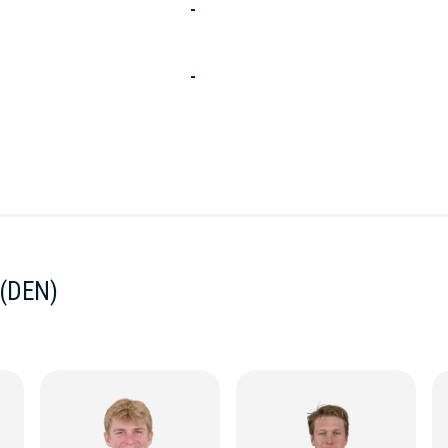
-
-
(DEN)