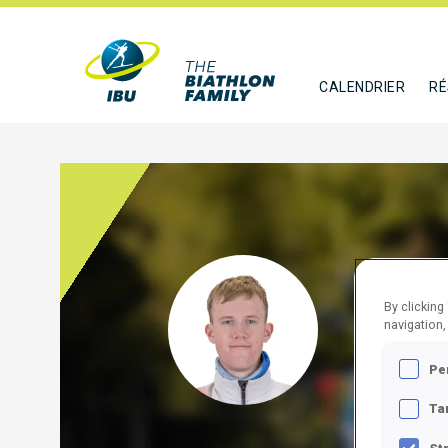
CALENDRIER
RÉ
DALG
By clicking
navigation,
DEN
Pe
SUIVR
Ta