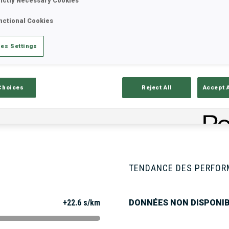
rictly Necessary Cookies
nctional Cookies
tats
Résultats et classements
Aper
es Settings
Choices
Reject All
Accept 
ISON
TENDANCE DES PERFO
+22.6 s/km
DONNÉES NON DISPONI