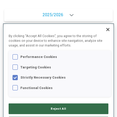
2025/2026
By clicking “Accept All Cookies”, you agree to the storing of
MOYENNE DE PERFORMANCE
cookies on your device to enhance site navigation, analyze site
usage, and assist in our marketing efforts.
RETARD SUR LE MEILLEUR CHRONO SKI
+33.1 s/km
Performance Cookies
Targeting Cookies
TIR COUCHÉ
67%
Strictly Necessary Cookies
TIR DEBOUT
73%
Functional Cookies
Reject All
TENDANCE DES PERFORMANCES