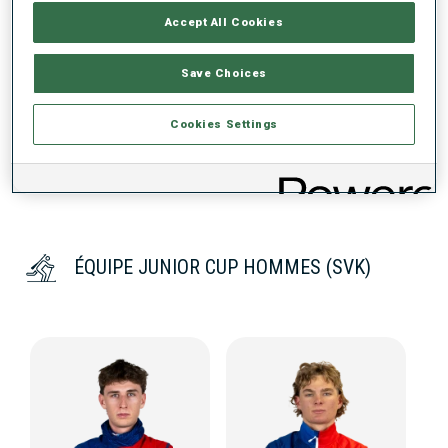
TENDANCE DES PERFORMANCES
Accept All Cookies
Save Choices
DONNÉES NON DISPONIBLES
Cookies Settings
ÉQUIPE JUNIOR CUP HOMMES (SVK)