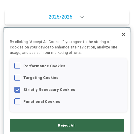
2025/2026
By clicking “Accept All Cookies”, you agree to the storing of
MOYENNE DE PERFORMANCE
cookies on your device to enhance site navigation, analyze site
usage, and assist in our marketing efforts.
RETARD SUR LE MEILLEUR CHRONO SKI
-
Performance Cookies
Données non disponibles
Targeting Cookies
TIR COUCHÉ
-
Strictly Necessary Cookies
Données non disponibles
Functional Cookies
TIR DEBOUT
-
Données non disponibles
Reject All