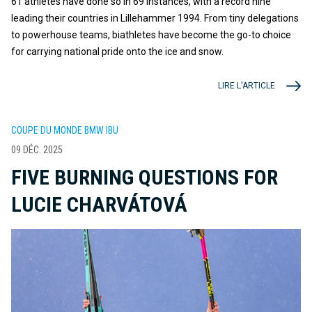
61 athletes have done so in 69 instances, with a record nine
leading their countries in Lillehammer 1994. From tiny delegations
to powerhouse teams, biathletes have become the go-to choice
for carrying national pride onto the ice and snow.
LIRE L'ARTICLE
COUPE DU MONDE BMW IBU
09 DÉC. 2025
FIVE BURNING QUESTIONS FOR
LUCIE CHARVÁTOVÁ