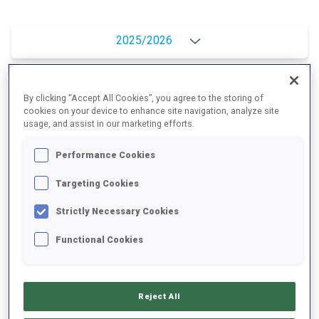
2025/2026
By clicking “Accept All Cookies”, you agree to the storing of
MOYENNE DE PERFORMANCE
cookies on your device to enhance site navigation, analyze site
usage, and assist in our marketing efforts.
RETARD SUR LE MEILLEUR CHRONO SKI
+9.1 s/km
Performance Cookies
Targeting Cookies
TIR COUCHÉ
90%
Strictly Necessary Cookies
TIR DEBOUT
67%
Functional Cookies
Reject All
TENDANCE DES PERFORMANCES