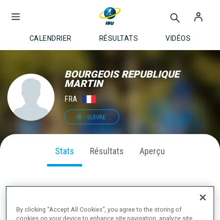
CALENDRIER
RÉSULTATS
VIDÉOS
BOURGEOIS REPUBLIQUE
MARTIN
FRA
SUIVRE
Stats
Résultats
Aperçu
PERFORMANCE SUR LA SAISON
By clicking “Accept All Cookies”, you agree to the storing of
cookies on your device to enhance site navigation, analyze site