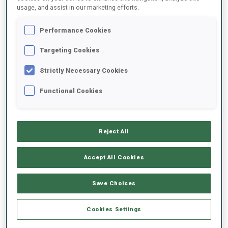
usage, and assist in our marketing efforts.
Performance Cookies
2022/2023
Targeting Cookies
Strictly Necessary Cookies
MOYENNE DE PERFORMANCE
Functional Cookies
RETARD SUR LE MEILLEUR CHRONO SKI
+8 s/km
Reject All
TIR COUCHÉ
100%
Accept All Cookies
TIR DEBOUT
88%
Save Choices
Cookies Settings