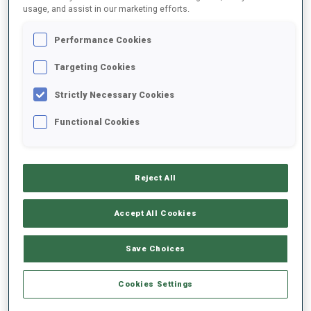
usage, and assist in our marketing efforts.
2023/2024
Performance Cookies
Targeting Cookies
Strictly Necessary Cookies
MOYENNE DE PERFORMANCE
Functional Cookies
RETARD SUR LE MEILLEUR CHRONO SKI
+30.3 s/km
Reject All
TIR COUCHÉ
57%
Accept All Cookies
TIR DEBOUT
55%
Save Choices
Cookies Settings
TENDANCE DES PERFORMANCES