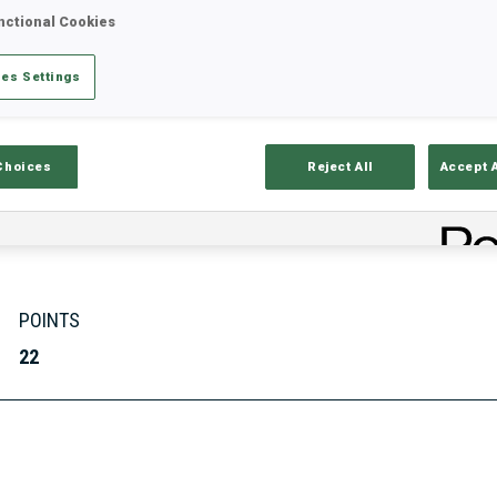
nctional Cookies
es Settings
tats
Résultats et classements
Aper
Choices
Reject All
Accept 
POINTS
22