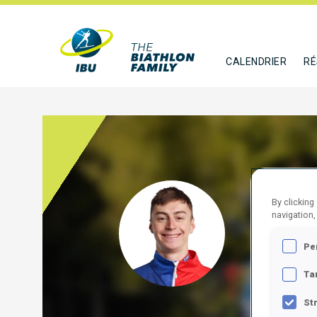
CALENDRIER
RÉ
BORG
By clicking
navigation,
SVK
Pe
SUIVR
Ta
St