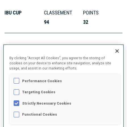
IBU CUP
CLASSEMENT
POINTS
94
32
À PROPOS
By clicking “Accept All Cookies”, you agree to the storing of
cookies on your device to enhance site navigation, analyze site
usage, and assist in our marketing efforts.
DATE DE NAISSANCE
Performance Cookies
Targeting Cookies
30 SEPT. 1990
DÉBUTS CM
Strictly Necessary Cookies
2014
Functional Cookies
DÉPARTS CM