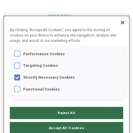
2025/2026
By clicking “Accept All Cookies”, you agree to the storing of
cookies on your device to enhance site navigation, analyze site
usage, and assist in our marketing efforts.
MOYENNE DE PERFORMANCE
Performance Cookies
RETARD SUR LE MEILLEUR CHRONO SKI
+23.9 s/km
Targeting Cookies
Strictly Necessary Cookies
TIR COUCHÉ
88%
Functional Cookies
TIR DEBOUT
83%
Reject All
Accept All Cookies
TENDANCE DES PERFORMANCES