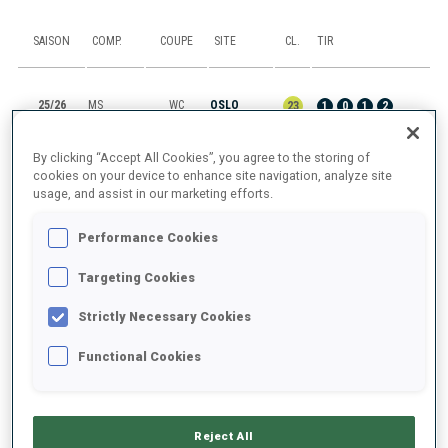
SAISON
COMP.
COUPE
SITE
CL.
TIR
25/26
MS
WC
OSLO
23
1
0
1
2
25/26
PU
WC
OSLO
12
0
0
1
0
By clicking “Accept All Cookies”, you agree to the storing of
cookies on your device to enhance site navigation, analyze site
usage, and assist in our marketing efforts.
25/26
SP
WC
OSLO
19
0
1
Performance Cookies
25/26
SR
WC
OTEPAA
DSQ
Targeting Cookies
25/26
PU
WC
OTEPAA
DNS
Strictly Necessary Cookies
Functional Cookies
TOUT AFFICHER
Reject All