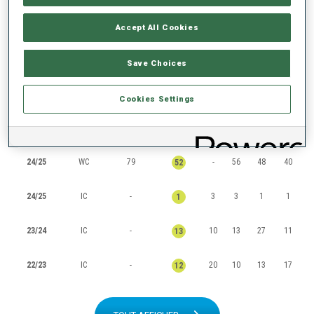
CLASSEMENTS
Accept All Cookies
Save Choices
SAISON
COUPE
POINTS
TOTAL
IN
SP
PO
MS
Cookies Settings
25/26
WC
600
10
12
11
7
10
24/25
WC
79
-
56
48
40
52
24/25
IC
-
3
3
1
1
1
23/24
IC
-
10
13
27
11
13
22/23
IC
-
20
10
13
17
12