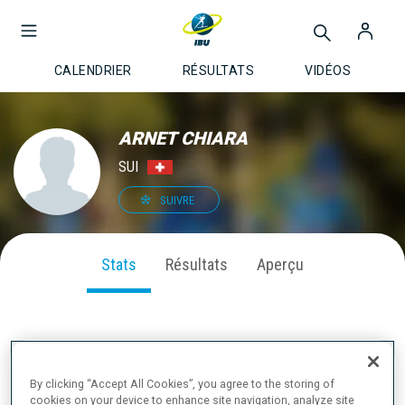
CALENDRIER
RÉSULTATS
VIDÉOS
ARNET CHIARA
SUI
SUIVRE
Stats
Résultats
Aperçu
PERFORMANCE SUR LA SAISON
By clicking “Accept All Cookies”, you agree to the storing of
cookies on your device to enhance site navigation, analyze site