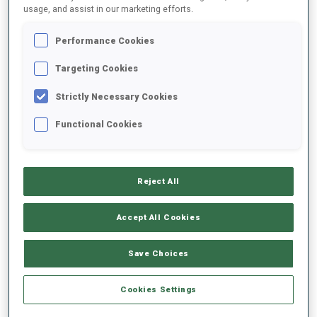
usage, and assist in our marketing efforts.
2023/2024
Performance Cookies
Targeting Cookies
Strictly Necessary Cookies
MOYENNE DE PERFORMANCE
Functional Cookies
RETARD SUR LE MEILLEUR CHRONO SKI
+28.7 s/km
Reject All
TIR COUCHÉ
89%
Accept All Cookies
TIR DEBOUT
80%
Save Choices
Cookies Settings
TENDANCE DES PERFORMANCES