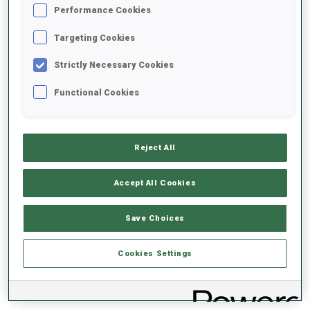
TENDANCE DES PERFORMANCES
Performance Cookies
Targeting Cookies
+0s/km
100%
Strictly Necessary Cookies
Functional Cookies
50%
+10s/km
Reject All
Accept All Cookies
0%
+20s/km
Save Choices
RETARD SUR LE MEILLEUR CHRONO SKI
COUCHÉ
DEBOUT
Cookies Settings