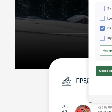
Эк
Це
Ст
Фу
Настр
Сохрани
ПРЕДСТОЯЩИ
ОКТ.
суб
09:00