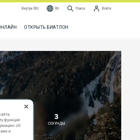
Внутри IBU
RU
Поиск
Войти
ОНЛАЙН
ОТКРЫТЬ БИАТЛОН
О НАЧАЛА
айта,
18
2
ту функций
МИНУТЫ
СЕКУНДЫ
ормацию об
ламе и