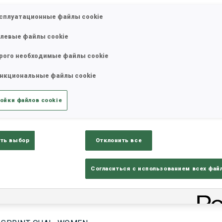
сплуатационные файлы cookie
левые файлы cookie
17—18 окт. 2026
26—29 нояб.
MUNICH
IDRE FJA
рого необходимые файлы cookie
нкциональные файлы cookie
ойки файлов cookie
ть выбор
Отклонить все
Е СОРЕВНОВАНИЯ
Согласиться с использованием всех фай