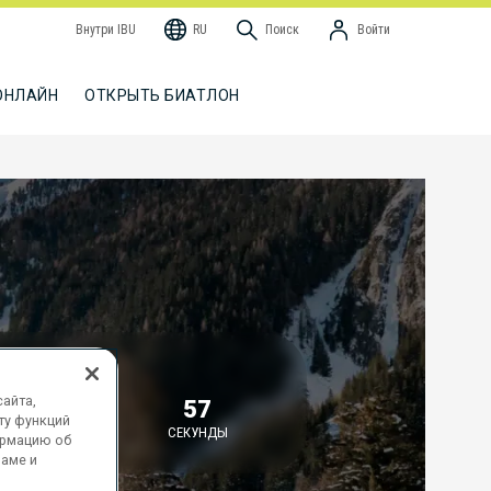
Внутри IBU
RU
Поиск
Войти
ОНЛАЙН
ОТКРЫТЬ БИАТЛОН
О НАЧАЛА
айта,
35
57
ту функций
МИНУТЫ
СЕКУНДЫ
ормацию об
ламе и