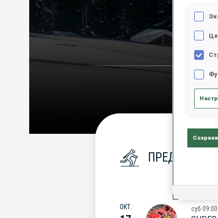
Эк
Це
Ст
Фу
Настр
Сохрани
ПРЕДСТОЯЩИ
ОКТ.
суб
09:00