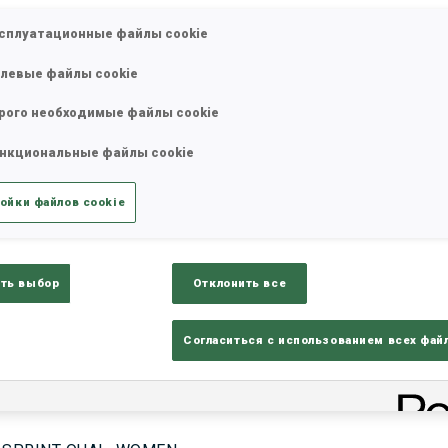
сплуатационные файлы cookie
левые файлы cookie
17—18 окт. 2026
26—29 нояб.
MUNICH
IDRE FJA
рого необходимые файлы cookie
нкциональные файлы cookie
ойки файлов cookie
ть выбор
Отклонить все
Е СОРЕВНОВАНИЯ
Согласиться с использованием всех фай