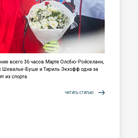
ние всего 36 часов Марте Олсбю-Ройселанн,
с Шевалье-Буше и Тириль Экхофф одна за
т из спорта.
ЧИТАТЬ СТАТЬЮ