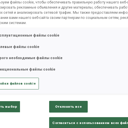
зуем файлы cookie, чтобы обеспечивать правильную работу нашего веб-с
зировать рекламные объявления и другие материалы, обеспечивать рабо
х сетей и анализировать сетевой трафик. Мы также предоставляем инф
ании вами нашего веб-сайта своим партнерам по социальным сетям, рек
ским системам.
татистика
Результаты и зачеты
Обз
сплуатационные файлы cookie
левые файлы cookie
рого необходимые файлы cookie
нкциональные файлы cookie
ойки файлов cookie
РЕЗУЛЬТАТЫ - ТЕНДЕН
ть выбор
Отклонить все
+0.8 s/km
100%
Согласиться с использованием всех фай