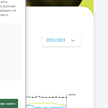
айта,
ту функций
ормацию об
ламе и
ор
2022/2023
ЦИЯ
+0s/km
лов cookie