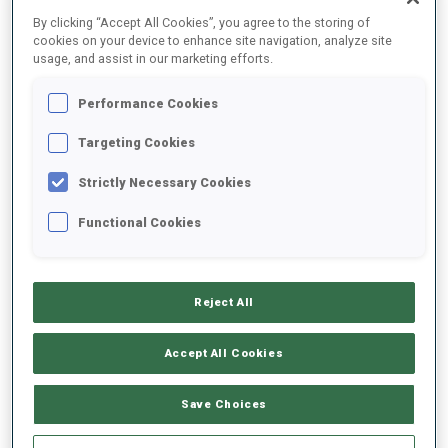
2025/2026
By clicking “Accept All Cookies”, you agree to the storing of
cookies on your device to enhance site navigation, analyze site
usage, and assist in our marketing efforts.
Tout
Femmes
Hommes
Performance Cookies
Targeting Cookies
Strictly Necessary Cookies
DERNIERS RÉSULTATS JEUX OLYMPIQUES
Functional Cookies
Reject All
FÉVR.
sam.
13:15
21
Accept All Cookies
12.5 KM MASS-START FEMMES
Résultats finaux
2026
Save Choices