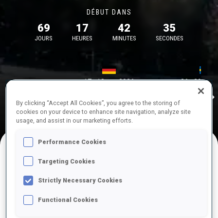
DÉBUT DANS
69
17
42
35
JOURS
HEURES
MINUTES
SECONDES
17—18 oct. 2026
26—29 nov.
Idre 
MUNICH
IDRE FJA
By clicking “Accept All Cookies”, you agree to the storing of
cookies on your device to enhance site navigation, analyze site
usage, and assist in our marketing efforts.
Performance Cookies
Targeting Cookies
COMPÉTITIONS À VENIR
Strictly Necessary Cookies
Functional Cookies
OCT.
sam.
09:00