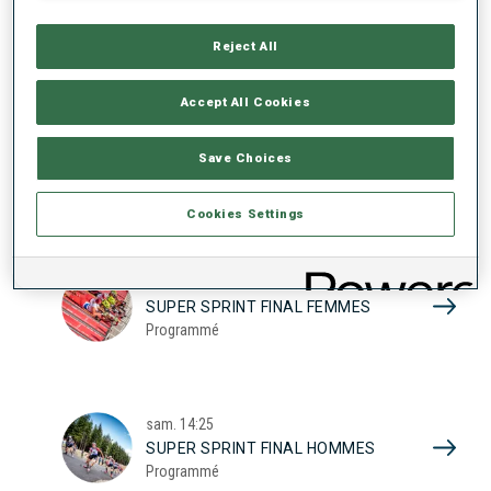
17
SUPER SPRINT QUAL. FEMMES
Programmé
Reject All
2026
Accept All Cookies
sam.
10:20
Save Choices
SUPER SPRINT QUAL. HOMMES
Programmé
Cookies Settings
sam.
13:45
SUPER SPRINT FINAL FEMMES
Programmé
sam.
14:25
SUPER SPRINT FINAL HOMMES
Programmé