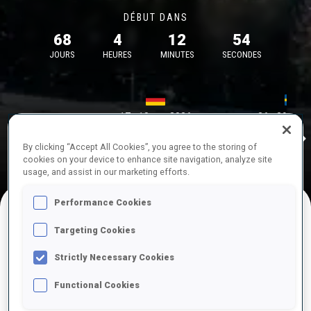
DÉBUT DANS
68
4
12
54
JOURS
HEURES
MINUTES
SECONDES
17—18 oct. 2026
26—29 nov.
Idre 
MUNICH
IDRE FJA
By clicking “Accept All Cookies”, you agree to the storing of
cookies on your device to enhance site navigation, analyze site
usage, and assist in our marketing efforts.
Performance Cookies
Targeting Cookies
COMPÉTITIONS À VENIR
Strictly Necessary Cookies
Functional Cookies
OCT.
sam.
09:00