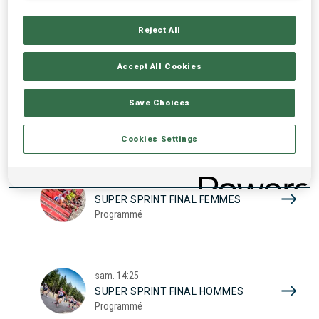
17
SUPER SPRINT QUAL. FEMMES
Programmé
Reject All
2026
Accept All Cookies
sam.
10:20
Save Choices
SUPER SPRINT QUAL. HOMMES
Programmé
Cookies Settings
sam.
13:45
SUPER SPRINT FINAL FEMMES
Programmé
sam.
14:25
SUPER SPRINT FINAL HOMMES
Programmé