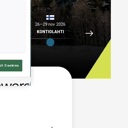
 2026
26—29 nov. 2026
04—06 déc. 2026
Idre Fjaell, 26—29 no
ELL
KONTIOLAHTI
HOCHFILZEN
All Cookies