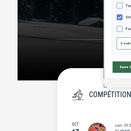
Ta
St
Fu
Cooki
Save 
COMPÉTITION
OCT.
sam.
09: