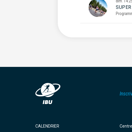
dim.
14:2
SUPER
Program
Inscri
CALENDRIER
Centr