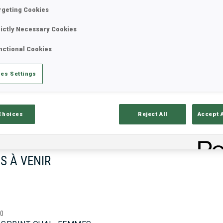
rgeting Cookies
rictly Necessary Cookies
17—18 oct. 2026
26—29 nov.
nctional Cookies
MUNICH
IDRE FJA
es Settings
Choices
Reject All
Accept 
S À VENIR
00