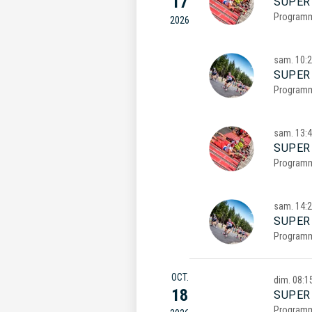
17
SUPER
Program
2026
sam.
10:
SUPER
Program
sam.
13:
SUPER
Program
sam.
14:
SUPER
Program
OCT.
dim.
08:1
18
SUPER
Program