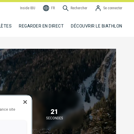
Inside IBU
FR
Rechercher
Se connecter
LÈTES
REGARDER EN DIRECT
DÉCOUVRIR LE BIATHLON
ÉBUT DANS
hance site
7
21
MINUTES
SECONDES