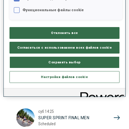
17
SUPER SPRINT QUAL. WOMEN
Функциональные файлы cookie
Scheduled
2026
Отклонить все
суб
10:20
SUPER SPRINT QUAL. MEN
Согласиться с использованием всех файлов cookie
Scheduled
Сохранить выбор
суб
13:45
Настройки файлов cookie
SUPER SPRINT FINAL WOMEN
Scheduled
суб
14:25
SUPER SPRINT FINAL MEN
Scheduled