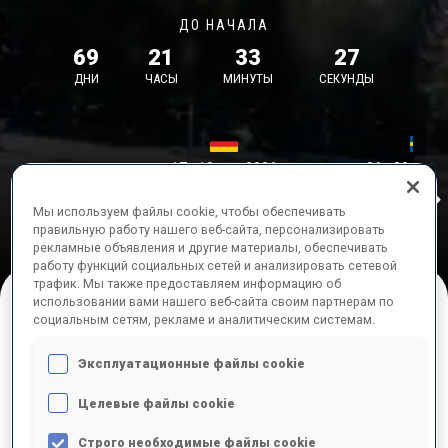
ДО НАЧАЛА
69
21
33
27
ДНИ
ЧАСЫ
МИНУТЫ
СЕКУНДЫ
17—18 окт. 2026
26—29 нояб.
Idre
MUNICH
IDRE FJA
Мы используем файлы cookie, чтобы обеспечивать
правильную работу нашего веб-сайта, персонализировать
рекламные объявления и другие материалы, обеспечивать
работу функций социальных сетей и анализировать сетевой
трафик. Мы также предоставляем информацию об
использовании вами нашего веб-сайта своим партнерам по
социальным сетям, рекламе и аналитическим системам.
ПРЕДСТОЯЩИЕ СОРЕВНОВАНИЯ
Эксплуатационные файлы cookie
Целевые файлы cookie
Строго необходимые файлы cookie
ОКТ.
суб
09:00