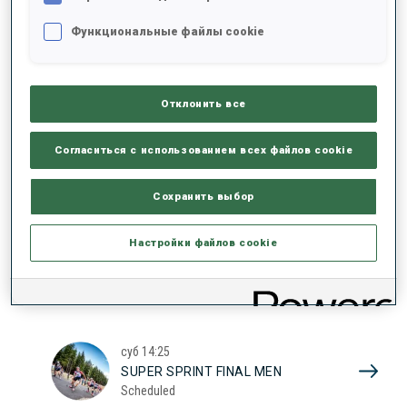
17
SUPER SPRINT QUAL. WOMEN
Функциональные файлы cookie
Scheduled
2026
Отклонить все
суб
10:20
SUPER SPRINT QUAL. MEN
Согласиться с использованием всех файлов cookie
Scheduled
Сохранить выбор
суб
13:45
Настройки файлов cookie
SUPER SPRINT FINAL WOMEN
Scheduled
суб
14:25
SUPER SPRINT FINAL MEN
Scheduled