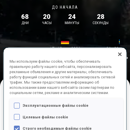
ДО НАЧАЛА
68
20
24
27
ДНИ
ЧАСЫ
МИНУТЫ
СЕКУНДЫ
17—18 окт. 2026
26—29 нояб.
Idre
MUNICH
IDRE FJA
Мы используем файлы cookie, чтобы обеспечивать
правильную работу нашего веб-сайта, персонализировать
рекламные объявления и другие материалы, обеспечивать
работу функций социальных сетей и анализировать сетевой
трафик. Мы также предоставляем информацию об
использовании вами нашего веб-сайта своим партнерам по
социальным сетям, рекламе и аналитическим системам.
ПРЕДСТОЯЩИЕ СОРЕВНОВАНИЯ
Эксплуатационные файлы cookie
Целевые файлы cookie
Строго необходимые файлы cookie
ОКТ.
суб
09:00