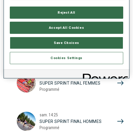
17
SUPER SPRINT QUAL. FEMMES
Programmé
Reject All
2026
Accept All Cookies
sam.
10:20
Save Choices
SUPER SPRINT QUAL. HOMMES
Programmé
Cookies Settings
sam.
13:45
SUPER SPRINT FINAL FEMMES
Programmé
sam.
14:25
SUPER SPRINT FINAL HOMMES
Programmé