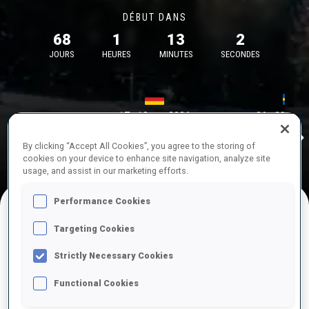
DÉBUT DANS
68
1
13
2
JOURS
HEURES
MINUTES
SECONDES
17—18 oct. 2026
26—29 nov.
Idre 
MUNICH
IDRE FJA
By clicking “Accept All Cookies”, you agree to the storing of
cookies on your device to enhance site navigation, analyze site
usage, and assist in our marketing efforts.
Performance Cookies
Targeting Cookies
COMPÉTITIONS À VENIR
Strictly Necessary Cookies
Functional Cookies
OCT.
sam.
09:00