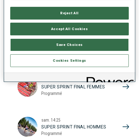
17
SUPER SPRINT QUAL. FEMMES
Programmé
Reject All
2026
Accept All Cookies
sam.
10:20
Save Choices
SUPER SPRINT QUAL. HOMMES
Programmé
Cookies Settings
sam.
13:45
SUPER SPRINT FINAL FEMMES
Programmé
sam.
14:25
SUPER SPRINT FINAL HOMMES
Programmé