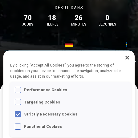
DÉBUT DANS
70
18
25
59
JOURS
HEURES
MINUTES
SECONDES
17—18 oct. 2026
26—29 nov.
Idre 
MUNICH
IDRE FJA
By clicking “Accept All Cookies”, you agree to the storing of
cookies on your device to enhance site navigation, analyze site
usage, and assist in our marketing efforts.
Performance Cookies
Targeting Cookies
COMPÉTITIONS À VENIR
Strictly Necessary Cookies
Functional Cookies
OCT.
sam.
09:00