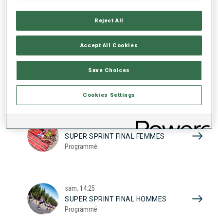
17
SUPER SPRINT QUAL. FEMMES
Programmé
Reject All
2026
Accept All Cookies
sam.
10:20
Save Choices
SUPER SPRINT QUAL. HOMMES
Programmé
Cookies Settings
sam.
13:45
SUPER SPRINT FINAL FEMMES
Programmé
sam.
14:25
SUPER SPRINT FINAL HOMMES
Programmé