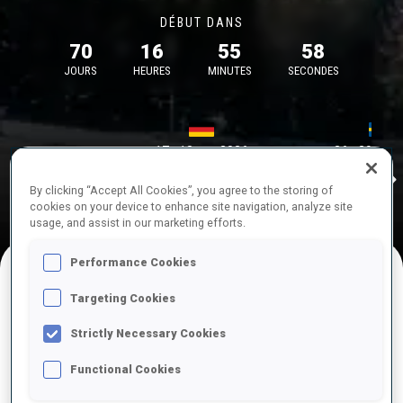
DÉBUT DANS
70
16
55
58
JOURS
HEURES
MINUTES
SECONDES
17—18 oct. 2026
26—29 nov.
Idre 
MUNICH
IDRE FJA
By clicking “Accept All Cookies”, you agree to the storing of
cookies on your device to enhance site navigation, analyze site
usage, and assist in our marketing efforts.
Performance Cookies
Targeting Cookies
COMPÉTITIONS À VENIR
Strictly Necessary Cookies
Functional Cookies
OCT.
sam.
09:00