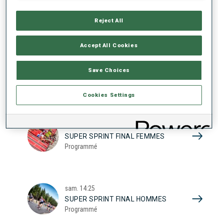
17
SUPER SPRINT QUAL. FEMMES
Programmé
Reject All
2026
Accept All Cookies
sam.
10:20
Save Choices
SUPER SPRINT QUAL. HOMMES
Programmé
Cookies Settings
sam.
13:45
SUPER SPRINT FINAL FEMMES
Programmé
sam.
14:25
SUPER SPRINT FINAL HOMMES
Programmé