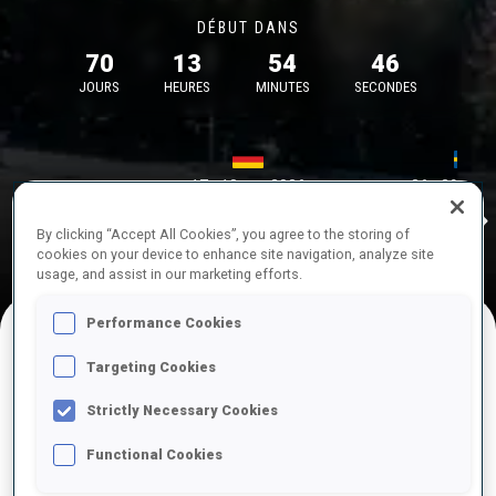
DÉBUT DANS
70
13
54
46
JOURS
HEURES
MINUTES
SECONDES
17—18 oct. 2026
26—29 nov.
Idre 
MUNICH
IDRE FJA
By clicking “Accept All Cookies”, you agree to the storing of
cookies on your device to enhance site navigation, analyze site
usage, and assist in our marketing efforts.
Performance Cookies
Targeting Cookies
COMPÉTITIONS À VENIR
Strictly Necessary Cookies
Functional Cookies
OCT.
sam.
09:00