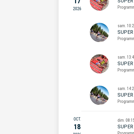
17
SUPER
Program
2026
sam.
10:
SUPER
Program
sam.
13:
SUPER
Program
sam.
14:
SUPER
Program
OCT.
dim.
08:1
18
SUPER
Program