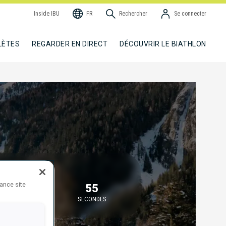
Inside IBU
FR
Rechercher
Se connecter
LÈTES
REGARDER EN DIRECT
DÉCOUVRIR LE BIATHLON
ÉBUT DANS
hance site
48
55
MINUTES
SECONDES