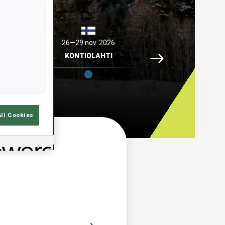
 2026
26—29 nov. 2026
04—06 déc. 2026
Idre Fjaell, 26—29 no
ELL
KONTIOLAHTI
HOCHFILZEN
All Cookies