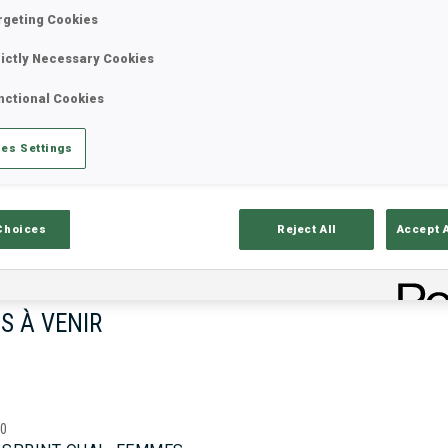
rgeting Cookies
rictly Necessary Cookies
17—18 oct. 2026
26—29 nov.
nctional Cookies
MUNICH
IDRE FJA
es Settings
Choices
Reject All
Accept 
S À VENIR
00