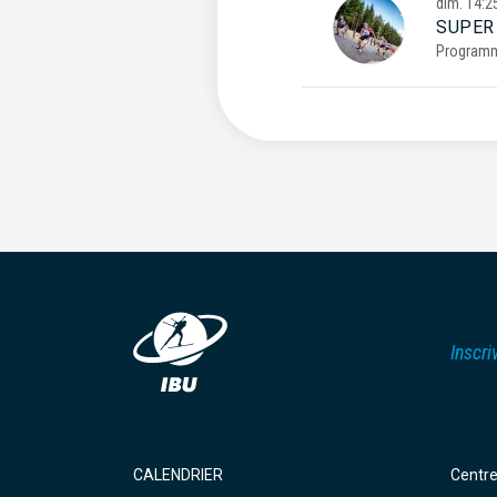
dim.
14:2
SUPER
Program
Inscri
CALENDRIER
Centr