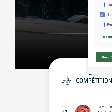
Ta
St
Fu
Cooki
Save 
COMPÉTITION
OCT.
sam.
09: