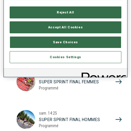
17
SUPER SPRINT QUAL. FEMMES
Programmé
Reject All
2026
Accept All Cookies
sam.
10:20
Save Choices
SUPER SPRINT QUAL. HOMMES
Programmé
Cookies Settings
sam.
13:45
SUPER SPRINT FINAL FEMMES
Programmé
sam.
14:25
SUPER SPRINT FINAL HOMMES
Programmé