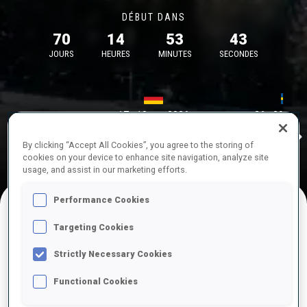
DÉBUT DANS
70
14
53
43
JOURS
HEURES
MINUTES
SECONDES
17—18 oct. 2026
26—29 nov.
Idre 
MUNICH
IDRE FJA
By clicking “Accept All Cookies”, you agree to the storing of
cookies on your device to enhance site navigation, analyze site
usage, and assist in our marketing efforts.
Performance Cookies
Targeting Cookies
COMPÉTITIONS À VENIR
Strictly Necessary Cookies
Functional Cookies
OCT.
sam.
09:00