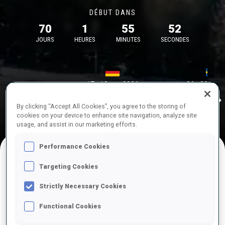
DÉBUT DANS
70
1
55
52
JOURS
HEURES
MINUTES
SECONDES
17—18 oct. 2026
26—29 nov.
Idre 
MUNICH
IDRE FJA
By clicking “Accept All Cookies”, you agree to the storing of
cookies on your device to enhance site navigation, analyze site
usage, and assist in our marketing efforts.
Performance Cookies
Targeting Cookies
COMPÉTITIONS À VENIR
Strictly Necessary Cookies
Functional Cookies
OCT.
sam.
09:00