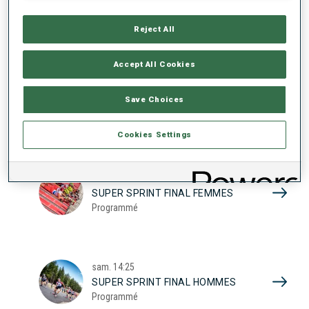
17
SUPER SPRINT QUAL. FEMMES
Programmé
Reject All
2026
Accept All Cookies
sam.
10:20
Save Choices
SUPER SPRINT QUAL. HOMMES
Programmé
Cookies Settings
sam.
13:45
SUPER SPRINT FINAL FEMMES
Programmé
sam.
14:25
SUPER SPRINT FINAL HOMMES
Programmé