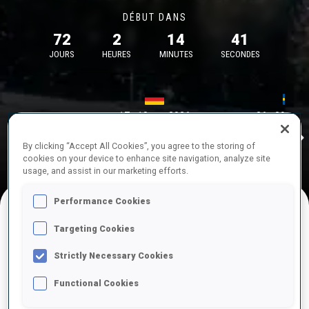
DÉBUT DANS
72
2
14
41
JOURS
HEURES
MINUTES
SECONDES
17—18 oct. 2026
26—29 nov.
Idre 
MUNICH
IDRE FJA
By clicking “Accept All Cookies”, you agree to the storing of
cookies on your device to enhance site navigation, analyze site
usage, and assist in our marketing efforts.
Performance Cookies
Targeting Cookies
COMPÉTITIONS À VENIR
Strictly Necessary Cookies
Functional Cookies
OCT.
sam.
09:00