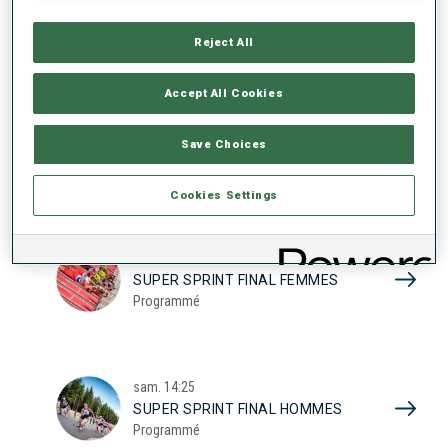
17
SUPER SPRINT QUAL. FEMMES
Programmé
Reject All
2026
Accept All Cookies
sam.
10:20
Save Choices
SUPER SPRINT QUAL. HOMMES
Programmé
Cookies Settings
sam.
13:45
SUPER SPRINT FINAL FEMMES
Programmé
sam.
14:25
SUPER SPRINT FINAL HOMMES
Programmé