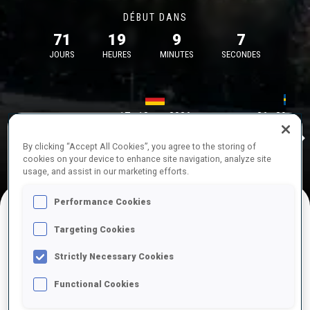
DÉBUT DANS
71
19
9
7
JOURS
HEURES
MINUTES
SECONDES
17—18 oct. 2026
26—29 nov.
Idre 
MUNICH
IDRE FJA
By clicking “Accept All Cookies”, you agree to the storing of
cookies on your device to enhance site navigation, analyze site
usage, and assist in our marketing efforts.
Performance Cookies
Targeting Cookies
COMPÉTITIONS À VENIR
Strictly Necessary Cookies
Functional Cookies
OCT.
sam.
09:00