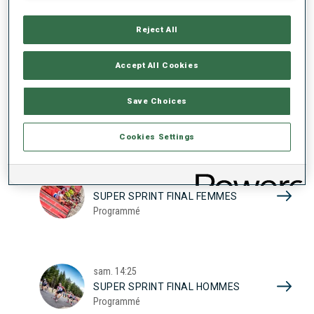
17
SUPER SPRINT QUAL. FEMMES
Programmé
Reject All
2026
Accept All Cookies
sam.
10:20
Save Choices
SUPER SPRINT QUAL. HOMMES
Programmé
Cookies Settings
sam.
13:45
SUPER SPRINT FINAL FEMMES
Programmé
sam.
14:25
SUPER SPRINT FINAL HOMMES
Programmé