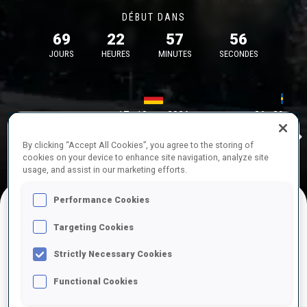
DÉBUT DANS
69
22
57
56
JOURS
HEURES
MINUTES
SECONDES
17—18 oct. 2026
26—29 nov.
Idre 
MUNICH
IDRE FJA
By clicking “Accept All Cookies”, you agree to the storing of
cookies on your device to enhance site navigation, analyze site
usage, and assist in our marketing efforts.
Performance Cookies
Targeting Cookies
COMPÉTITIONS À VENIR
Strictly Necessary Cookies
Functional Cookies
OCT.
sam.
09:00