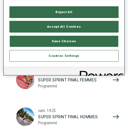
17
SUPER SPRINT QUAL. FEMMES
Programmé
Reject All
2026
Accept All Cookies
sam.
10:20
Save Choices
SUPER SPRINT QUAL. HOMMES
Programmé
Cookies Settings
sam.
13:45
SUPER SPRINT FINAL FEMMES
Programmé
sam.
14:25
SUPER SPRINT FINAL HOMMES
Programmé