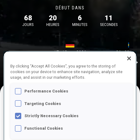
DÉBUT DANS
68
20
6
11
JOURS
HEURES
MINUTES
SECONDES
17—18 oct. 2026
26—29 nov.
Idre 
MUNICH
IDRE FJA
By clicking “Accept All Cookies”, you agree to the storing of
cookies on your device to enhance site navigation, analyze site
usage, and assist in our marketing efforts.
Performance Cookies
Targeting Cookies
COMPÉTITIONS À VENIR
Strictly Necessary Cookies
Functional Cookies
OCT.
sam.
09:00