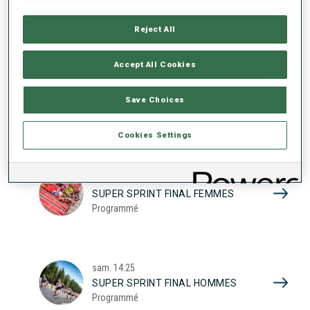
17
SUPER SPRINT QUAL. FEMMES
Programmé
Reject All
2026
Accept All Cookies
sam.
10:20
Save Choices
SUPER SPRINT QUAL. HOMMES
Programmé
Cookies Settings
sam.
13:45
SUPER SPRINT FINAL FEMMES
Programmé
sam.
14:25
SUPER SPRINT FINAL HOMMES
Programmé