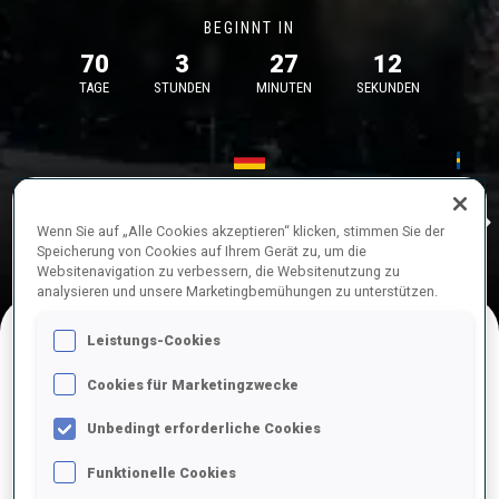
BEGINNT IN
70
3
27
12
TAGE
STUNDEN
MINUTEN
SEKUNDEN
17—18 Okt. 2026
26—29 Nov.
Idre
MUNICH
IDRE FJA
Wenn Sie auf „Alle Cookies akzeptieren“ klicken, stimmen Sie der
Speicherung von Cookies auf Ihrem Gerät zu, um die
Websitenavigation zu verbessern, die Websitenutzung zu
analysieren und unsere Marketingbemühungen zu unterstützen.
Leistungs-Cookies
NACHFOLGENDE WETTKÄMPFE
Cookies für Marketingzwecke
Unbedingt erforderliche Cookies
Funktionelle Cookies
OKT.
Sa.
09:00