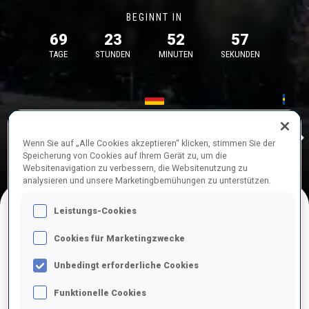
BEGINNT IN
69
23
52
57
TAGE
STUNDEN
MINUTEN
SEKUNDEN
17—18 Okt. 2026
26—29 Nov.
Idre
MUNICH
IDRE FJA
Wenn Sie auf „Alle Cookies akzeptieren“ klicken, stimmen Sie der
Speicherung von Cookies auf Ihrem Gerät zu, um die
Websitenavigation zu verbessern, die Websitenutzung zu
analysieren und unsere Marketingbemühungen zu unterstützen.
Leistungs-Cookies
NACHFOLGENDE WETTKÄMPFE
Cookies für Marketingzwecke
Unbedingt erforderliche Cookies
Funktionelle Cookies
OKT.
Sa.
09:00